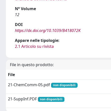
N° Volume
12
DOI
https://dx.doi.org/10.1039/B418072K
Appare nelle tipologie:
2.1 Articolo su rivista
File in questo prodotto:
File
21-ChemComm-05.pdf
non disponibili
21-SuppInf.PDF
non disponibili