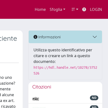
Home
Sfoglia
IT
LOGIN
ciente
Informazioni
Utilizza questo identificativo per
citare o creare un link a questo
documento:
https://hdl.handle.net/10278/3752
526
cono uno
tuazione?
Citazioni
emente
d alcune
ND
a ex art.
 ricavato
ND