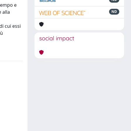
 tempo e
 alla
ND
i cui essi
iù
social impact