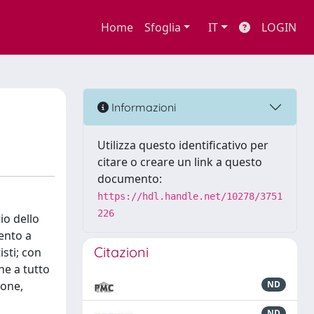
Home
Sfoglia
IT
LOGIN
Informazioni
Utilizza questo identificativo per
citare o creare un link a questo
documento:
https://hdl.handle.net/10278/3751
226
io dello
mento a
Citazioni
sti; con
ne a tutto
ione,
ND
ND