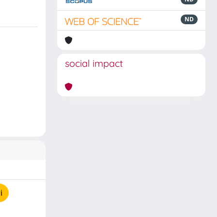
ND
social impact
i