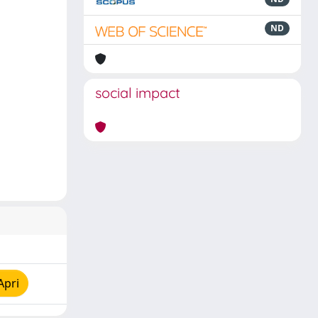
ND
social impact
Apri