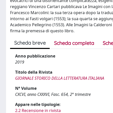
evocatrici di una disorientante complicatezza, esigen
reggiano Vincenzo Cartari pubblicava Le Imagini con la s
Francesco Marcolini: la sua terza opera dopo la traduzion
intorno ai Fasti volgari (1553); la sua quarta se aggi
Academico Pellegrino (1553). Alle Imagini la Calderoni 
firma la premessa di questo libro.
Scheda breve
Scheda completa
Sche
Anno pubblicazione
2019
Titolo della Rivista
GIORNALE STORICO DELLA LETTERATURA ITALIANA
N° Volume
CXCVI, anno CXXXVI, Fasc. 654, 2° trimestre
Appare nelle tipologie:
2.2 Recensione in rivista