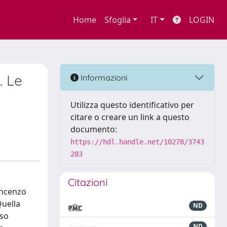
Home
Sfoglia
IT
LOGIN
. Le
Informazioni
Utilizza questo identificativo per
citare o creare un link a questo
documento:
https://hdl.handle.net/10278/3743
283
Citazioni
Vincenzo
Quella
ND
sso
ND