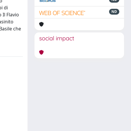
fo
i di
ND
 Il Flavio
asinito
Basile che
social impact