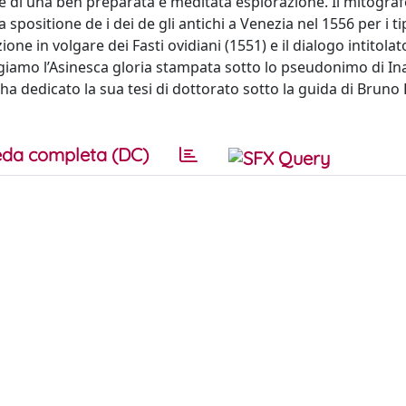
te di una ben preparata e meditata esplorazione. Il mitogra
positione de i dei de gli antichi a Venezia nel 1556 per i tip
e in volgare dei Fasti ovidiani (1551) e il dialogo intitolato
ungiamo l’Asinesca gloria stampata sotto lo pseudonimo di In
ha dedicato la sua tesi di dottorato sotto la guida di Bruno 
da completa (DC)