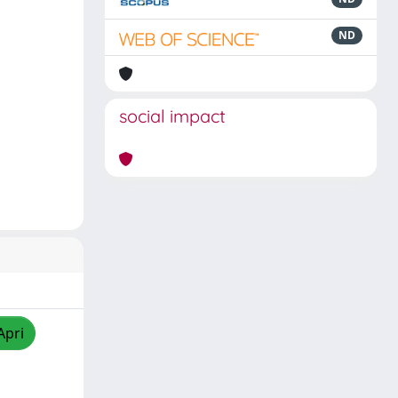
ND
social impact
Apri