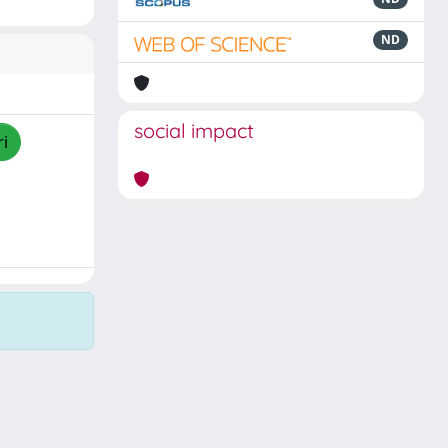
ND
social impact
ri