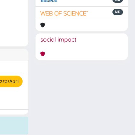
ND
social impact
zza/Apri