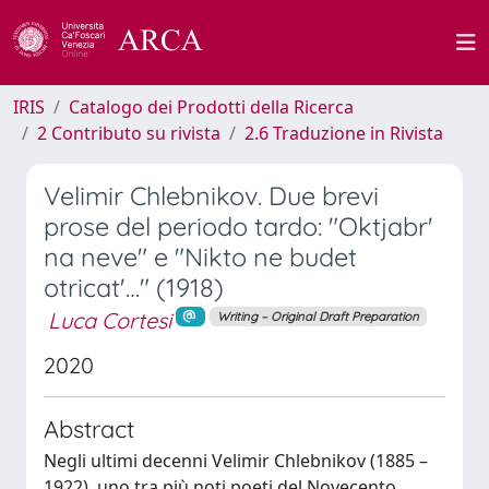
IRIS
Catalogo dei Prodotti della Ricerca
2 Contributo su rivista
2.6 Traduzione in Rivista
Velimir Chlebnikov. Due brevi
prose del periodo tardo: "Oktjabr'
na neve" e "Nikto ne budet
otricat'…" (1918)
Luca Cortesi
Writing – Original Draft Preparation
2020
Abstract
Negli ultimi decenni Velimir Chlebnikov (1885 –
1922), uno tra più noti poeti del Novecento