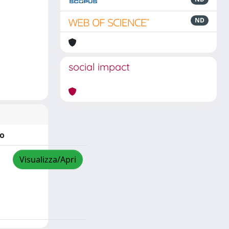
ND
social impact
o
Visualizza/Apri