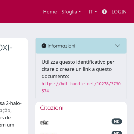
Home
Sfoglia
IT
LOGIN
XI-
Informazioni
Utilizza questo identificativo per
citare o creare un link a questo
documento:
https://hdl.handle.net/10278/3730
574
sa 2-halo-
Citazioni
lação,
os de
ND
mbém um
ND