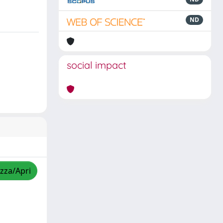
ND
social impact
izza/Apri