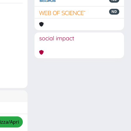
ND
social impact
izza/Apri