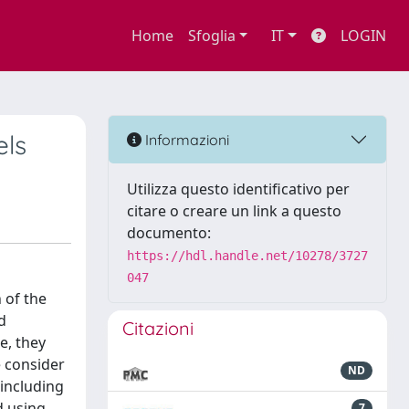
Home
Sfoglia
IT
LOGIN
els
Informazioni
Utilizza questo identificativo per
citare o creare un link a questo
documento:
https://hdl.handle.net/10278/3727
047
 of the
d
Citazioni
e, they
e consider
ND
including
d using
7