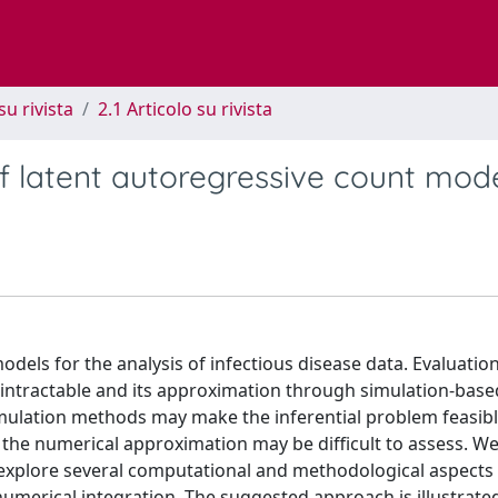
su rivista
2.1 Articolo su rivista
of latent autoregressive count mod
dels for the analysis of infectious disease data. Evaluation
s intractable and its approximation through simulation-base
mulation methods may make the inferential problem feasibl
f the numerical approximation may be difficult to assess. W
 explore several computational and methodological aspects 
numerical integration. The suggested approach is illustrate