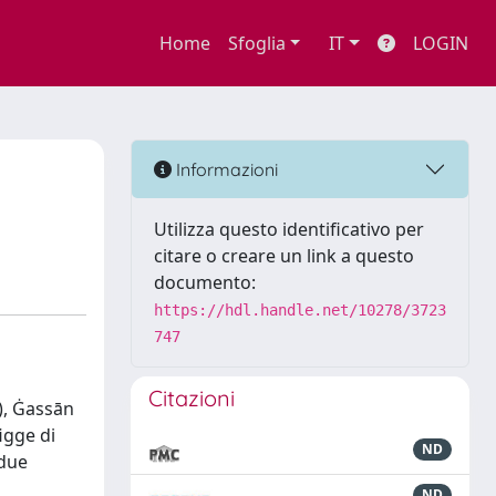
Home
Sfoglia
IT
LOGIN
Informazioni
Utilizza questo identificativo per
citare o creare un link a questo
documento:
https://hdl.handle.net/10278/3723
747
Citazioni
), Ġassān
igge di
ND
 due
ND