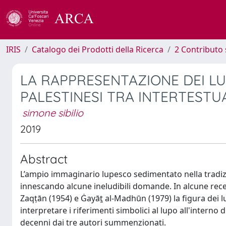
IRIS
Catalogo dei Prodotti della Ricerca
2 Contributo 
LA RAPPRESENTAZIONE DEI LUP
PALESTINESI TRA INTERTESTU
simone sibilio
2019
Abstract
L’ampio immaginario lupesco sedimentato nella tradizio
innescando alcune ineludibili domande. In alcune recen
Zaqṭān (1954) e Ġayāṯ al-Madhūn (1979) la figura dei lu
interpretare i riferimenti simbolici al lupo all'interno 
decenni dai tre autori summenzionati.