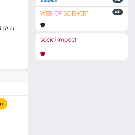
ND
) 10-11
social impact
ri