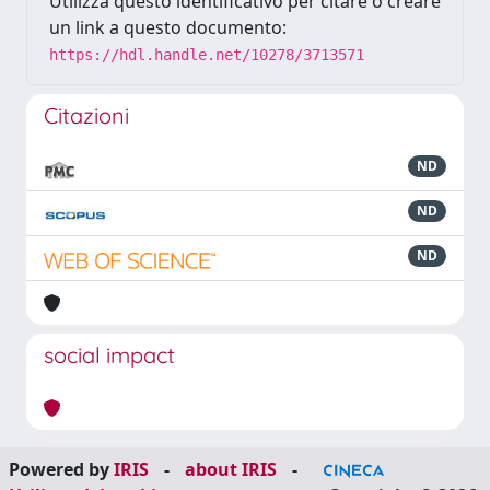
Utilizza questo identificativo per citare o creare
un link a questo documento:
https://hdl.handle.net/10278/3713571
Citazioni
ND
ND
ND
social impact
Powered by
IRIS
-
about IRIS
-