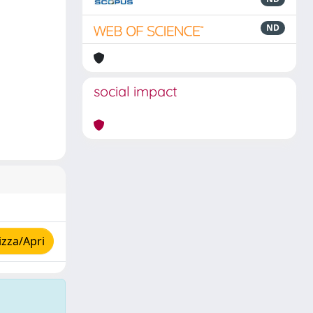
ND
social impact
izza/Apri