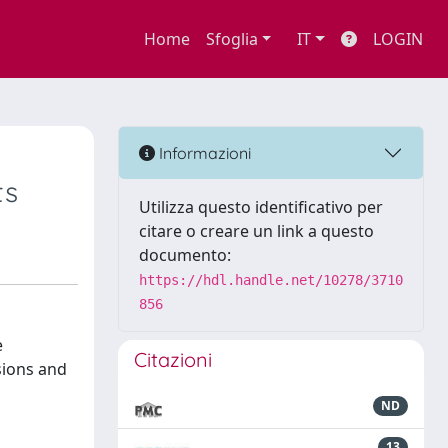
Home
Sfoglia
IT
LOGIN
Informazioni
ts
Utilizza questo identificativo per
citare o creare un link a questo
documento:
https://hdl.handle.net/10278/3710
856
e
Citazioni
sions and
ND
13