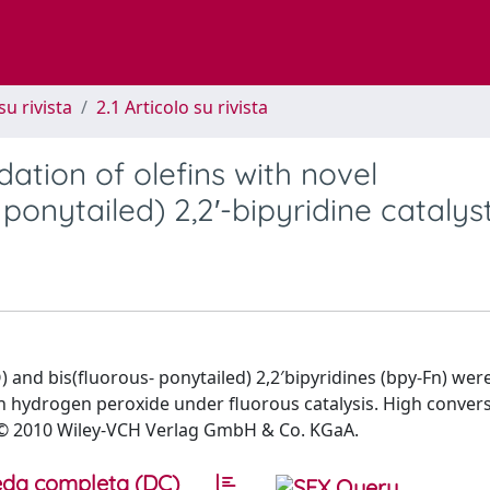
su rivista
2.1 Articolo su rivista
dation of olefins with novel
onytailed) 2,2′-bipyridine catalys
nd bis(fluorous- ponytailed) 2,2′bipyridines (bpy-Fn) wer
th hydrogen peroxide under fluorous catalysis. High conver
 © 2010 Wiley-VCH Verlag GmbH & Co. KGaA.
da completa (DC)