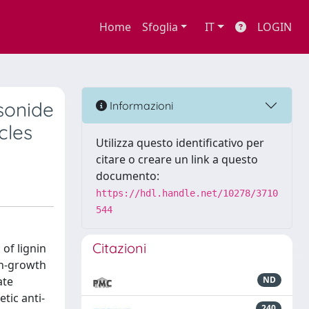
Home
Sfoglia
IT
LOGIN
sonide
Informazioni
cles
Utilizza questo identificativo per
citare o creare un link a questo
documento:
https://hdl.handle.net/10278/3710
544
Citazioni
of lignin
on-growth
ate
ND
tic anti-
240