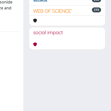
esonide
ze and
215
social impact