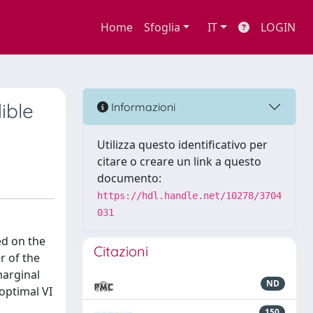
Home
Sfoglia
IT
LOGIN
ible
Informazioni
Utilizza questo identificativo per
citare o creare un link a questo
documento:
https://hdl.handle.net/10278/3704
031
ed on the
Citazioni
r of the
marginal
ND
optimal VI
150