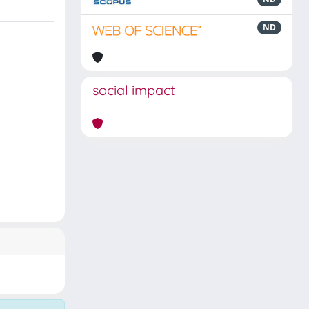
ND
social impact