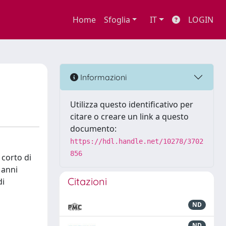
Home
Sfoglia
IT
LOGIN
Informazioni
Utilizza questo identificativo per
citare o creare un link a questo
documento:
https://hdl.handle.net/10278/3702
856
 corto di
 anni
Citazioni
di
ND
ND