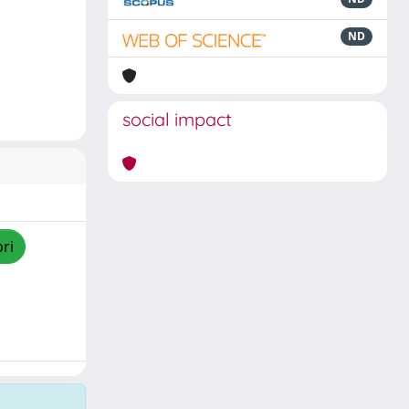
ND
social impact
pri