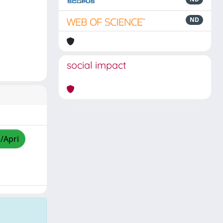
ND
social impact
a/Apri