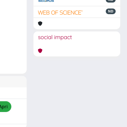
ND
social impact
Apri