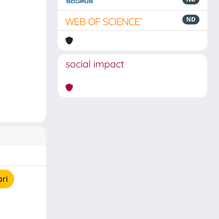
ND
social impact
pri