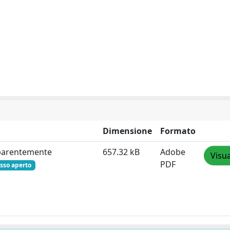
Dimensione
Formato
apparentemente
657.32 kB
Adobe
Visua
PDF
sso aperto