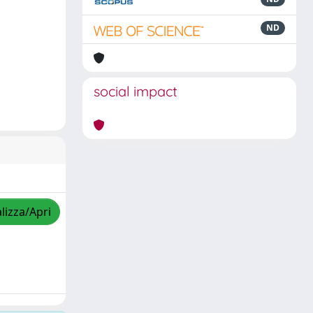
ND
social impact
lizza/Apri