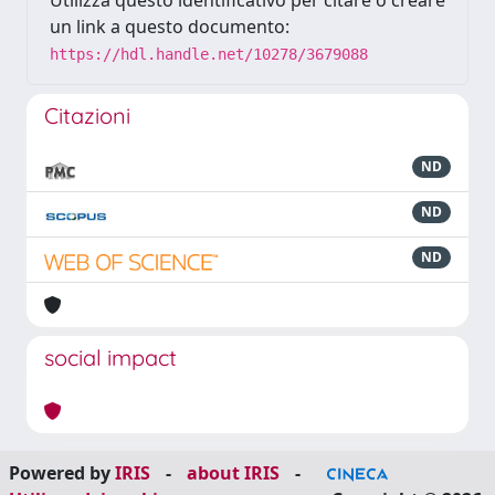
Utilizza questo identificativo per citare o creare
un link a questo documento:
https://hdl.handle.net/10278/3679088
Citazioni
ND
ND
ND
social impact
Powered by
IRIS
-
about IRIS
-