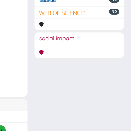
ND
social impact
i