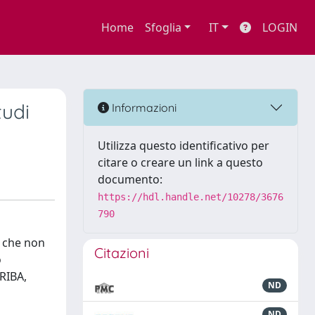
Home
Sfoglia
IT
LOGIN
tudi
Informazioni
Utilizza questo identificativo per
citare o creare un link a questo
documento:
https://hdl.handle.net/10278/3676
790
o che non
Citazioni
o
 RIBA,
ND
ND