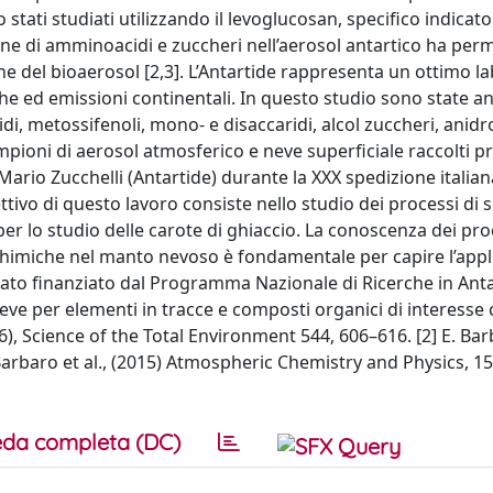
stati studiati utilizzando il levoglucosan, specifico indicato
ne di amminoacidi e zuccheri nell’aerosol antartico ha per
ne del bioaerosol [2,3]. L’Antartide rappresenta un ottimo l
e ed emissioni continentali. In questo studio sono state an
di, metossifenoli, mono- e disaccaridi, alcol zuccheri, anidr
mpioni di aerosol atmosferico e neve superficiale raccolti pr
Mario Zucchelli (Antartide) durante la XXX spedizione italian
iettivo di questo lavoro consiste nello studio dei processi di
per lo studio delle carote di ghiaccio. La conoscenza dei pro
chimiche nel manto nevoso è fondamentale per capire l’applic
stato finanziato dal Programma Nazionale di Ricerche in Ant
eve per elementi in tracce e composti organici di interesse 
16), Science of the Total Environment 544, 606–616. [2] E. Barb
Barbaro et al., (2015) Atmospheric Chemistry and Physics, 15
da completa (DC)