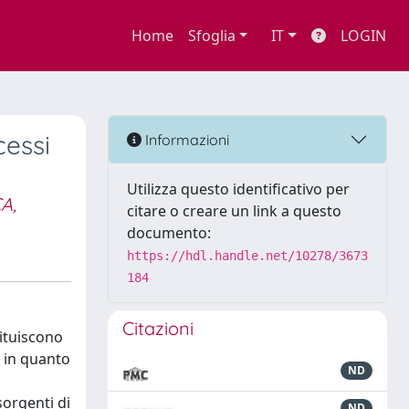
Home
Sfoglia
IT
LOGIN
cessi
Informazioni
Utilizza questo identificativo per
A,
citare o creare un link a questo
documento:
https://hdl.handle.net/10278/3673
184
Citazioni
tituiscono
 in quanto
ND
sorgenti di
ND