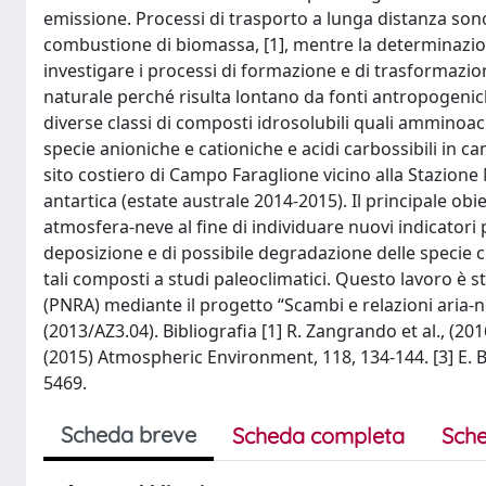
emissione. Processi di trasporto a lunga distanza sono 
combustione di biomassa, [1], mentre la determinazio
investigare i processi di formazione e di trasformazio
naturale perché risulta lontano da fonti antropogenich
diverse classi di composti idrosolubili quali amminoaci
specie anioniche e cationiche e acidi carbossibili in ca
sito costiero di Campo Faraglione vicino alla Stazione 
antartica (estate australe 2014-2015). Il principale ob
atmosfera-neve al fine di individuare nuovi indicatori 
deposizione e di possibile degradazione delle specie 
tali composti a studi paleoclimatici. Questo lavoro è 
(PNRA) mediante il progetto “Scambi e relazioni aria-n
(2013/AZ3.04). Bibliografia [1] R. Zangrando et al., (20
(2015) Atmospheric Environment, 118, 134-144. [3] E. 
5469.
Scheda breve
Scheda completa
Sche