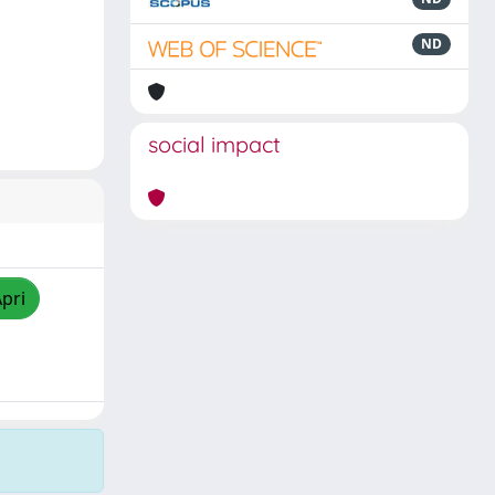
ND
social impact
Apri