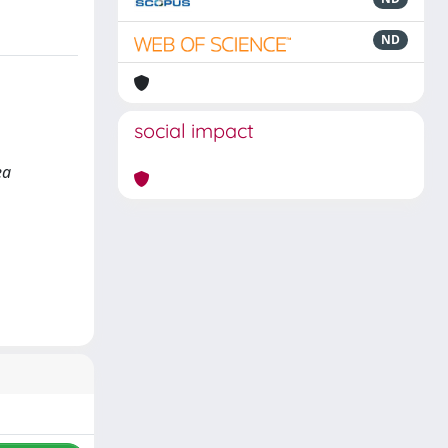
ND
social impact
ea