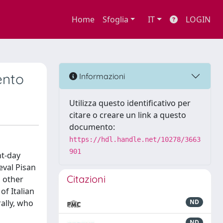
Home
Sfoglia
IT
LOGIN
ento
Informazioni
Utilizza questo identificativo per
citare o creare un link a questo
documento:
https://hdl.handle.net/10278/3663
901
nt-day
eval Pisan
Citazioni
o other
of Italian
ally, who
ND
ND