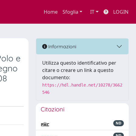
Home
Sfoglia
IT
LOGIN
Informazioni
olo e
Utilizza questo identificativo per
vegno
citare o creare un link a questo
08
documento:
https://hdl.handle.net/10278/3662
546
Citazioni
ND
ND