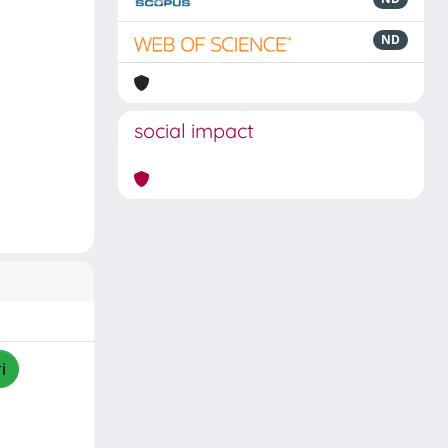
ND
social impact
i