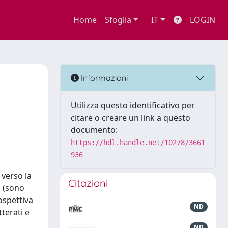
Home
Sfoglia
IT
LOGIN
Informazioni
Utilizza questo identificativo per
citare o creare un link a questo
documento:
https://hdl.handle.net/10278/3661
936
 verso la
Citazioni
a (sono
ospettiva
ND
tterati e
ND