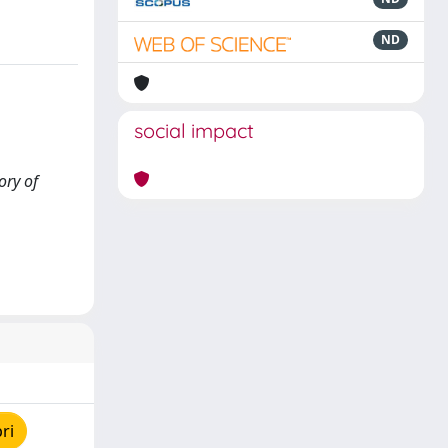
ND
social impact
ory of
ri