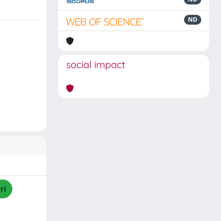
ND
social impact
ri