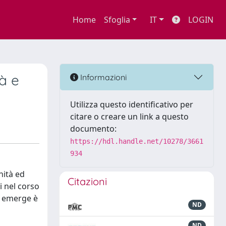
Home
Sfoglia
IT
LOGIN
tà e
Informazioni
Utilizza questo identificativo per
citare o creare un link a questo
documento:
https://hdl.handle.net/10278/3661
934
hità ed
Citazioni
i nel corso
ne emerge è
ND
ND