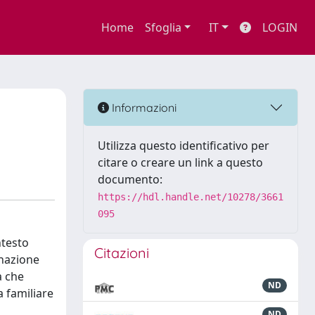
Home
Sfoglia
IT
LOGIN
Informazioni
Utilizza questo identificativo per
citare o creare un link a questo
documento:
https://hdl.handle.net/10278/3661
095
ntesto
Citazioni
gnazione
a che
ND
a familiare
ND