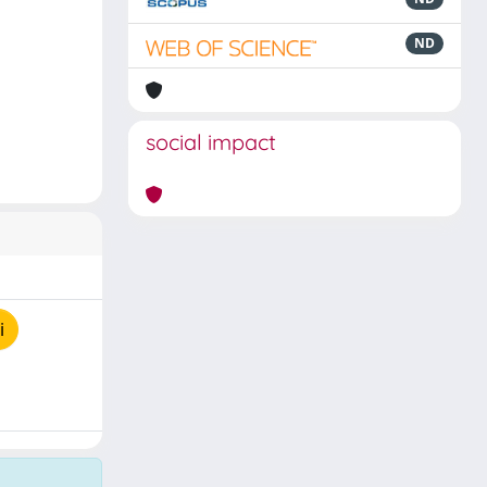
ND
social impact
i