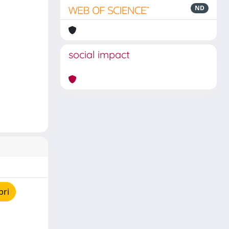
ND
social impact
pri