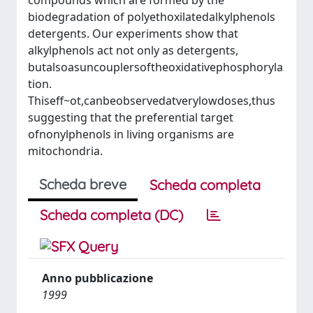
compounds which are formed by the
biodegradation of polyethoxilatedalkylphenols
detergents. Our experiments show that
alkylphenols act not only as detergents,
butalsoasuncouplersoftheoxidativephosphoryla
tion.
Thiseff~ot,canbeobservedatverylowdoses,thus
suggesting that the preferential target
ofnonylphenols in living organisms are
mitochondria.
Scheda breve
Scheda completa
Scheda completa (DC)
Anno pubblicazione
1999