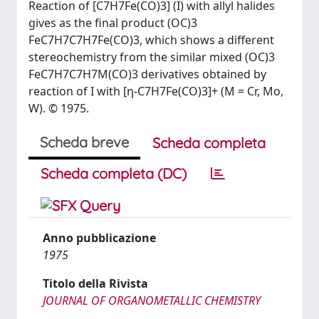
Reaction of [C7H7Fe(CO)3] (I) with allyl halides
gives as the final product (OC)3
FeC7H7C7H7Fe(CO)3, which shows a different
stereochemistry from the similar mixed (OC)3
FeC7H7C7H7M(CO)3 derivatives obtained by
reaction of I with [η-C7H7Fe(CO)3]+ (M = Cr, Mo,
W). © 1975.
Scheda breve
Scheda completa
Scheda completa (DC)
Anno pubblicazione
1975
Titolo della Rivista
JOURNAL OF ORGANOMETALLIC CHEMISTRY