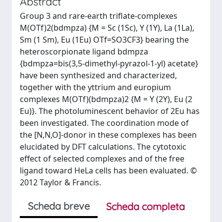
Abstract
Group 3 and rare-earth triflate-complexes
M(OTf)2(bdmpza) {M = Sc (1Sc), Y (1Y), La (1La),
Sm (1 Sm), Eu (1Eu) OTf=SO3CF3} bearing the
heteroscorpionate ligand bdmpza
{bdmpza=bis(3,5-dimethyl-pyrazol-1-yl) acetate}
have been synthesized and characterized,
together with the yttrium and europium
complexes M(OTf)(bdmpza)2 {M = Y (2Y), Eu (2
Eu)}. The photoluminescent behavior of 2Eu has
been investigated. The coordination mode of
the [N,N,O]-donor in these complexes has been
elucidated by DFT calculations. The cytotoxic
effect of selected complexes and of the free
ligand toward HeLa cells has been evaluated. ©
2012 Taylor & Francis.
Scheda breve
Scheda completa