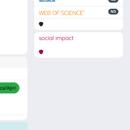
ND
social impact
zza/Apri