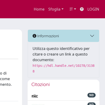
Home
Sfoglia
IT
LOGIN
Informazioni
Utilizza questo identificativo per
citare o creare un link a questo
documento:
https://hdl.handle.net/10278/3138
8
o di
a come
Citazioni
omento.
ND
ND