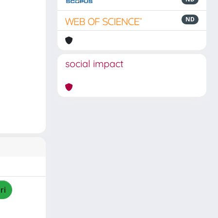
ND
social impact
ri