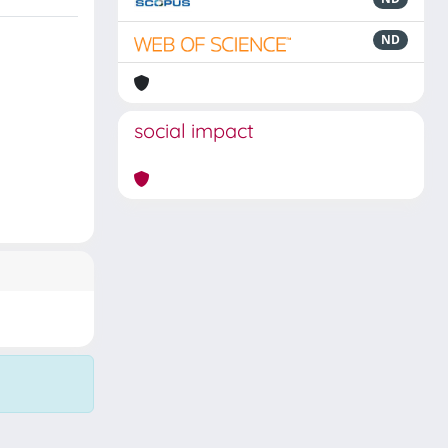
ND
social impact