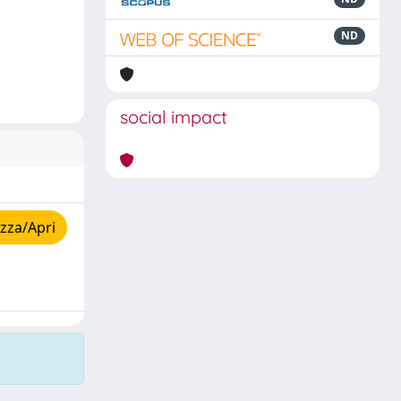
ND
social impact
zza/Apri