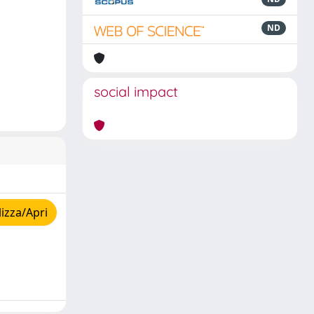
ND
social impact
izza/Apri