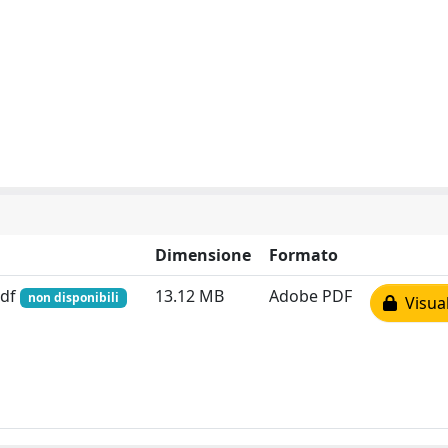
Dimensione
Formato
pdf
13.12 MB
Adobe PDF
non disponibili
Visual