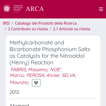
IRIS
Catalogo dei Prodotti della Ricerca
2 Contributo su rivista
2.1 Articolo su rivista
Methylcarbonate and
Bicarbonate Phosphonium Salts
as Catalysts for the Nitroaldol
(Henry) Reaction
FABRIS, Massimo
;
NOE',
Marco
;
PEROSA, Alvise
;
SELVA,
Maurizio
;
2012
Abstract