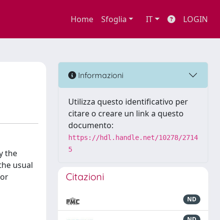
Home
Sfoglia
IT
LOGIN
Informazioni
Utilizza questo identificativo per
citare o creare un link a questo
documento:
https://hdl.handle.net/10278/2714
5
y the
the usual
Citazioni
for
ND
ND