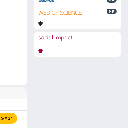
ND
social impact
a/Apri