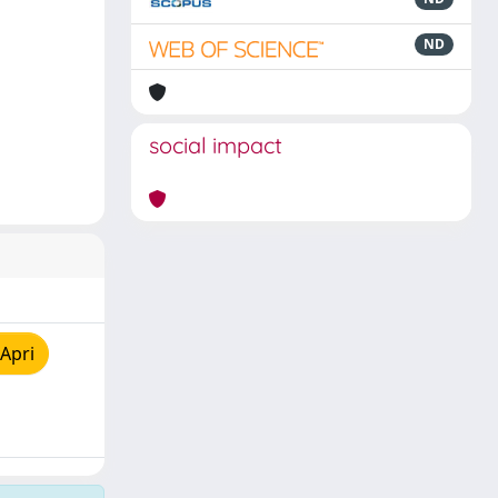
ND
social impact
Apri