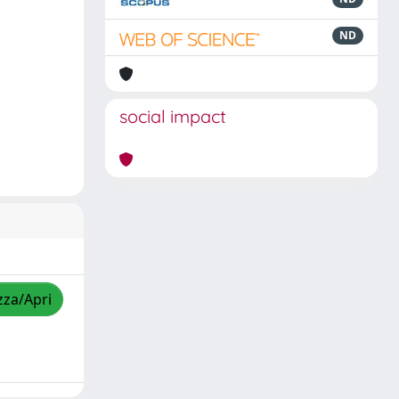
ND
social impact
zza/Apri