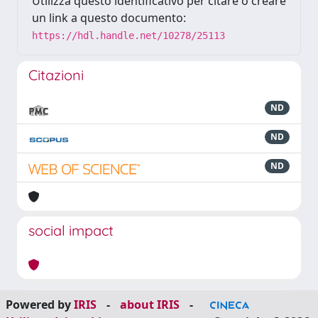
Utilizza questo identificativo per citare o creare
un link a questo documento:
https://hdl.handle.net/10278/25113
Citazioni
ND
ND
ND
social impact
Powered by
IRIS
-
about IRIS
-